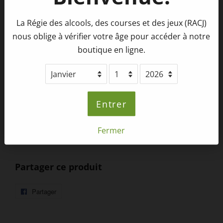
La Régie des alcools, des courses et des jeux (RACJ)
Style :
Saison multigrain houblonnée,
nous oblige à vérifier votre âge pour accéder à notre
fermentation mixte saccharomyces /
boutique en ligne.
brettanomyces
Taux alcool :
6.5
%
Notes :
Houblon frais, fruits tropicaux, zeste
citronné, poivre, ferme, acidité, funk.
Entrer
Format :
500 ml
Fermer
Consigne :
0.25$
Partager ce produit
Partager
Partager
sur
Facebook