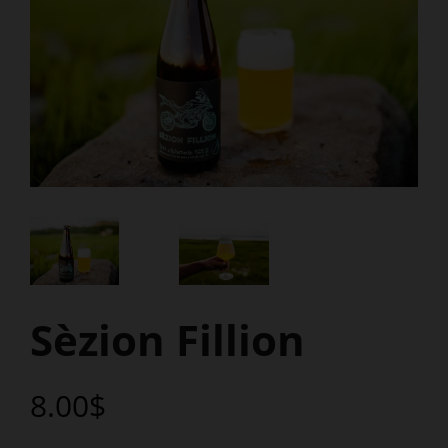
Sèzion Fillion
Prix
Prix
8.00$
régulier
réduit