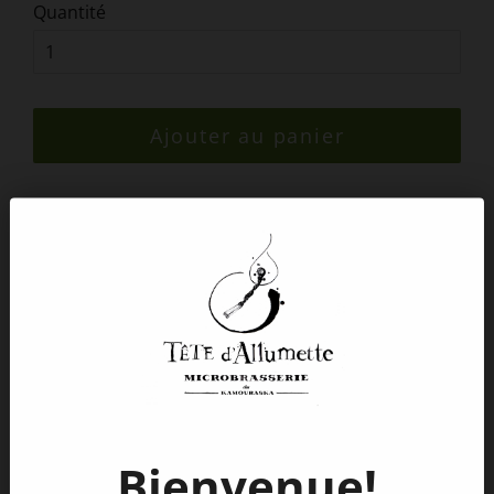
Quantité
Ajouter au panier
La Sèzion Fillion est une saison multigrain bien
houblonnée, de fermentation mixte, mettant en vedette
le travail conjoint d'une souche de Saccharomyces et de
3 souches de Brettanomyces, ces levures pas tuables.
Cette bière amour est brassée annuellement depuis
2018, elle est élaborée en l'honneur et selon les goûts
brassicoles d'un ami précieux, un grand guerrier, et ce,
depuis le jour exact de sa mort; afin de garder
collectivement sa mémoire.
Ride - Live - Love
Bienvenue!