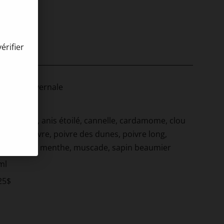
arricana
érifier
 Lager Hivernale
 7%
bre frais, anis étoilé, cannelle, cardamome, clou
ie de genièvre, poivre des dunes, poivre long,
nge amère, menthe, muscade, sapin beaumier
ml
25$