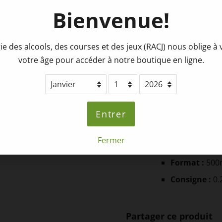
Collaboration
Brasserie H
Bienvenue!
ie des alcools, des courses et des jeux (RACJ) nous oblige à v
votre âge pour accéder à notre boutique en ligne.
Style :
Vienna
Taux alcool
:
Entrer
Notes :
gingem
de girofle, ba
Fermer
écorce d'ora
Format :
500
Consigne :
0.
Partager ce produit