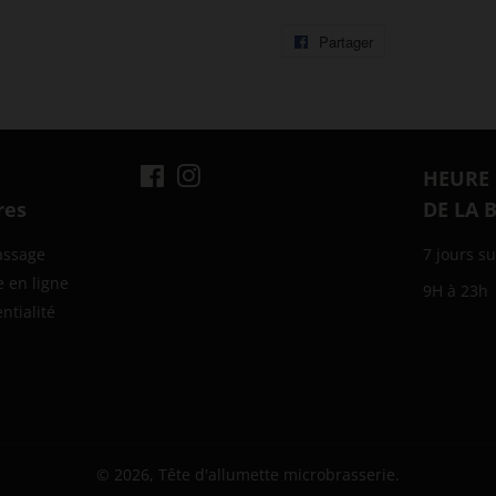
Partager
Partager
sur
Facebook
Facebook
Instagram
HEURE
res
DE LA 
assage
7 jours su
e en ligne
9H à 23h
ntialité
© 2026,
Tête d'allumette microbrasserie
.