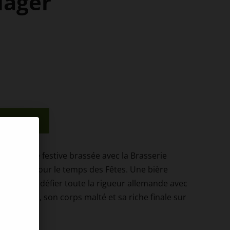
lager
nier
ger rousse festive brassée avec la Brasserie
leureuse pour le temps des Fêtes. Une bière
ules et de défier toute la rigueur allemande avec
 différents, son corps malté et sa riche finale sur
lisées.