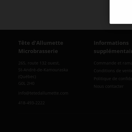
Tête d'Allumette
Informations
Microbrasserie
supplémentai
265, route 132 ouest,
Commande et ram
St-André-de-Kamouraska
Conditions de vent
(Québec)
Politique de confide
G0L 2H0
Nous contacter
info@tetedallumette.com
418-493-2222