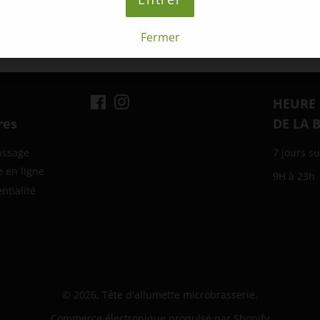
Partager
Partager
Fermer
sur
Facebook
Facebook
Instagram
HEURE
res
DE LA 
assage
7 jours su
e en ligne
9H à 23h
ntialité
© 2026,
Tête d'allumette microbrasserie
.
Commerce électronique propulsé par Shopify