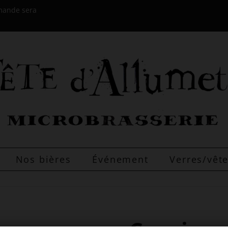
mmande sera
Nos bières
Événement
Verres/vê