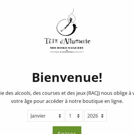
Consigne
"Raku/ré
2023"
Prix
Prix
0.25$
régulier
réduit
Quantité
Bienvenue!
ie des alcools, des courses et des jeux (RACJ) nous oblige à v
Ajouter au pa
votre âge pour accéder à notre boutique en ligne.
Partager ce produit
Entrer