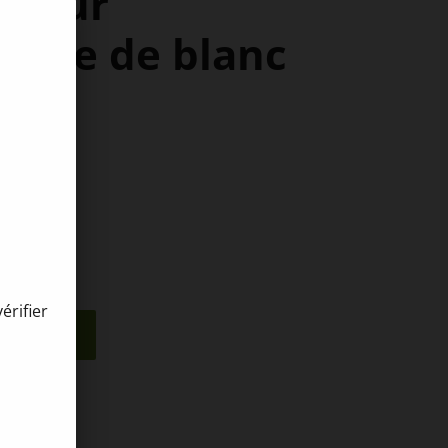
 pour
colte de blanc
érifier
nier