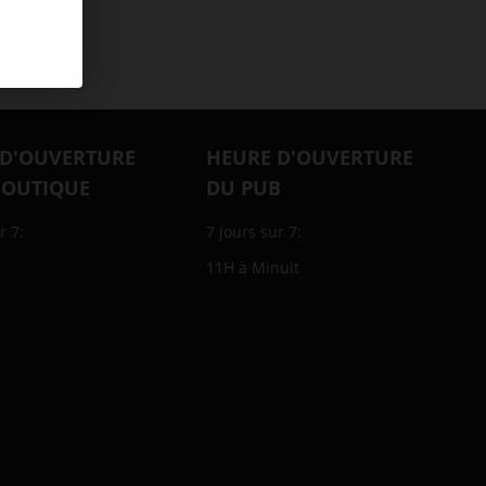
 D'OUVERTURE
HEURE D'OUVERTURE
BOUTIQUE
DU PUB
r 7:
7 jours sur 7:
11H à Minuit