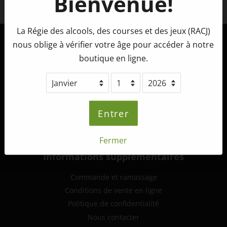
Bienvenue!
Facebook
La Régie des alcools, des courses et des jeux (RACJ)
nous oblige à vérifier votre âge pour accéder à notre
Tête d'Allumette Microbrasserie
boutique en ligne.
265, route 132 ouest,
St-André-de-Kamouraska (Québec)
G0L 2H0
info@tetedallumette.com
Entrer
418-493-2222
Fermer
Informations supplémentaires
Commande et ramassage
Conditions de vente en ligne
Politique de confidentialité
Nous contacter