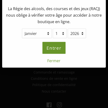
La Régie des alcools, des courses et des jeux (RACJ)
Tête d'Allumette Microbrasserie
nous oblige à vérifier votre âge pour accéder à notre
265, route 132 ouest,
boutique en ligne.
St-André-de-Kamouraska (Québec)
G0L 2H0
info@tetedallumette.com
418-493-2222
Entrer
Fermer
Informations supplémentaires
Commande et ramassage
Conditions de vente en ligne
Politique de confidentialité
Nous contacter
Facebook
Instagram