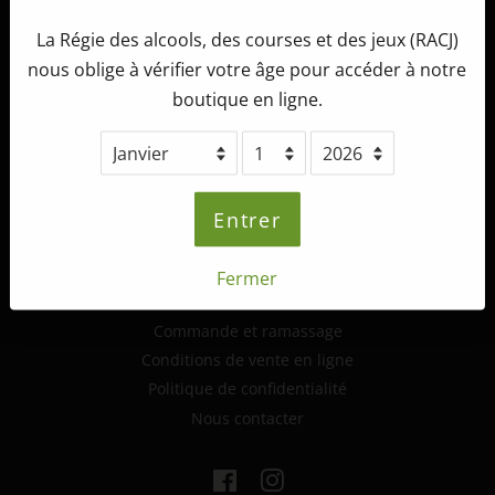
La Régie des alcools, des courses et des jeux (RACJ)
Tête d'Allumette Microbrasserie
nous oblige à vérifier votre âge pour accéder à notre
265, route 132 ouest,
boutique en ligne.
St-André-de-Kamouraska (Québec)
G0L 2H0
info@tetedallumette.com
418-493-2222
Entrer
Fermer
Informations supplémentaires
Commande et ramassage
Conditions de vente en ligne
Politique de confidentialité
Nous contacter
Facebook
Instagram