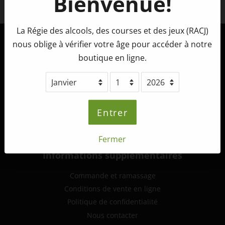
Bienvenue!
Facebook
La Régie des alcools, des courses et des jeux (RACJ)
nous oblige à vérifier votre âge pour accéder à notre
Tête d'Allumette Microbrasserie
boutique en ligne.
265, route 132 ouest,
St-André-de-Kamouraska (Québec)
G0L 2H0
info@tetedallumette.com
Entrer
418-493-2222
Fermer
Informations supplémentaires
Commande et ramassage
Conditions de vente en ligne
Politique de confidentialité
Nous contacter