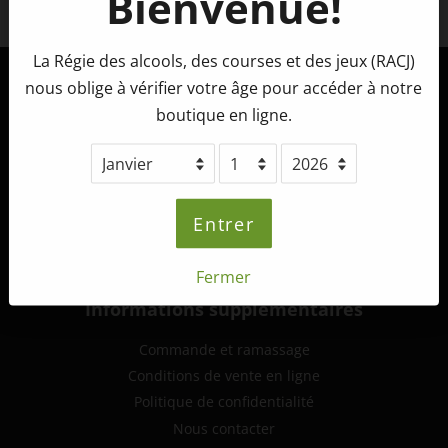
Bienvenue!
Facebook
La Régie des alcools, des courses et des jeux (RACJ)
nous oblige à vérifier votre âge pour accéder à notre
Tête d'Allumette Microbrasserie
boutique en ligne.
265, route 132 ouest,
St-André-de-Kamouraska (Québec)
G0L 2H0
info@tetedallumette.com
Entrer
418-493-2222
Fermer
Informations supplémentaires
Commande et ramassage
Conditions de vente en ligne
Politique de confidentialité
Nous contacter