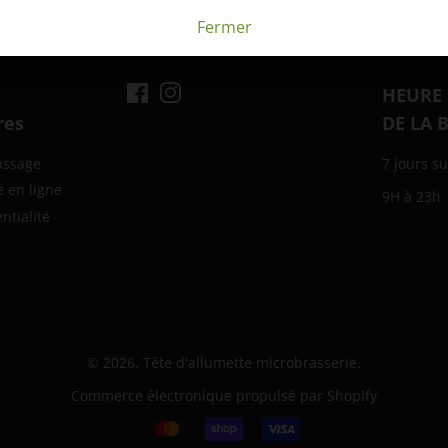
sur
Fermer
Facebook
Facebook
Instagram
HEURE
res
DE LA 
assage
7 jours su
e en ligne
9H à 23h
ntialité
© 2026,
Tête d'allumette microbrasserie
.
Commerce électronique propulsé par Shopify
Icônes