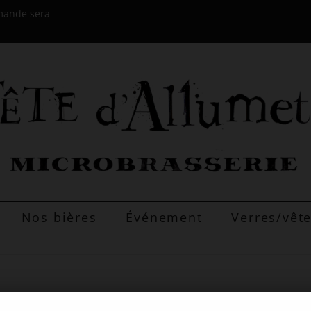
mmande sera
Nos bières
Événement
Verres/vê