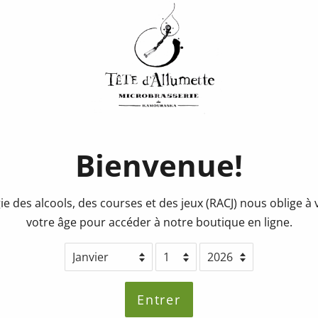
Consigne
Piper Bo
Prix
Prix
0.25$
régulier
réduit
Quantité
Bienvenue!
Ajouter au pa
ie des alcools, des courses et des jeux (RACJ) nous oblige à v
votre âge pour accéder à notre boutique en ligne.
Partager ce produit
Entrer
Partager
Partager