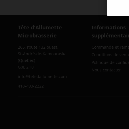
Tête d'Allumette
Informations
Microbrasserie
supplémentai
265, route 132 ouest,
Commande et ram
St-André-de-Kamouraska
Conditions de vent
(Québec)
Politique de confide
G0L 2H0
Nous contacter
info@tetedallumette.com
418-493-2222