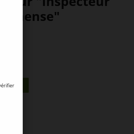
 pour "Inspecteur
rbonense"
nier
érifier