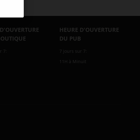
 D'OUVERTURE
HEURE D'OUVERTURE
BOUTIQUE
DU PUB
r 7:
7 jours sur 7:
11H à Minuit