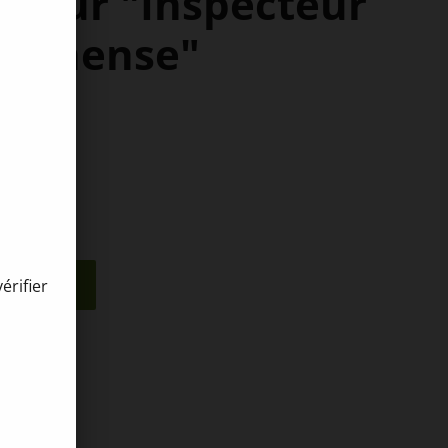
 pour "Inspecteur
rbonense"
nier
érifier