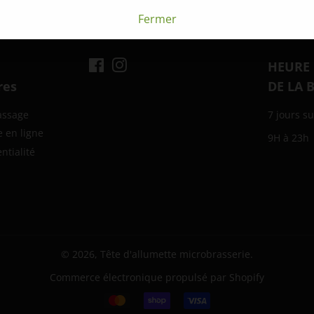
sur
Fermer
Facebook
Facebook
Instagram
HEURE
res
DE LA 
assage
7 jours su
e en ligne
9H à 23h
ntialité
© 2026,
Tête d'allumette microbrasserie
.
Commerce électronique propulsé par Shopify
Icônes