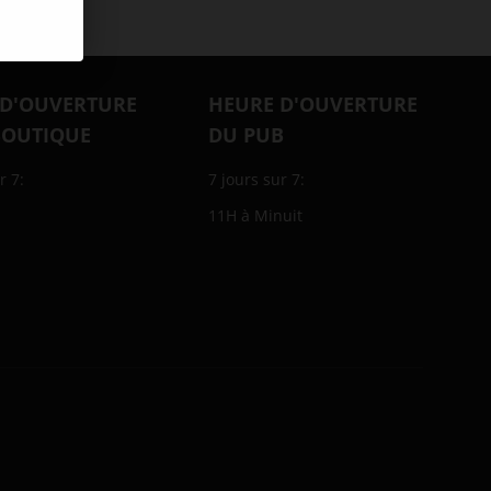
 D'OUVERTURE
HEURE D'OUVERTURE
BOUTIQUE
DU PUB
r 7:
7 jours sur 7:
11H à Minuit