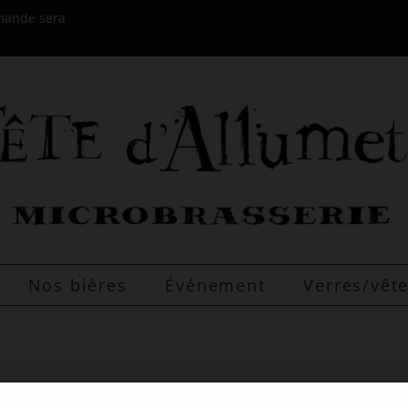
mmande sera
Nos bières
Événement
Verres/vê