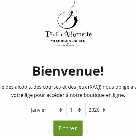
Consigne
Piper Bo
Prix
Prix
0.25$
régulier
réduit
Quantité
Bienvenue!
Ajouter au pa
ie des alcools, des courses et des jeux (RACJ) nous oblige à v
votre âge pour accéder à notre boutique en ligne.
Partager ce produit
Entrer
Partager
Partager