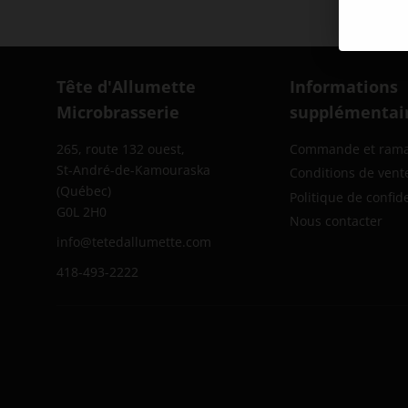
Tête d'Allumette
Informations
Microbrasserie
supplémentai
265, route 132 ouest,
Commande et ram
St-André-de-Kamouraska
Conditions de vent
(Québec)
Politique de confide
G0L 2H0
Nous contacter
info@tetedallumette.com
418-493-2222