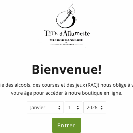
Consigne
Gasket d
Prix
Prix
0.25$
régulier
réduit
Quantité
Bienvenue!
Ajouter au pa
ie des alcools, des courses et des jeux (RACJ) nous oblige à v
votre âge pour accéder à notre boutique en ligne.
Partager ce produit
Entrer
Partager
Partager