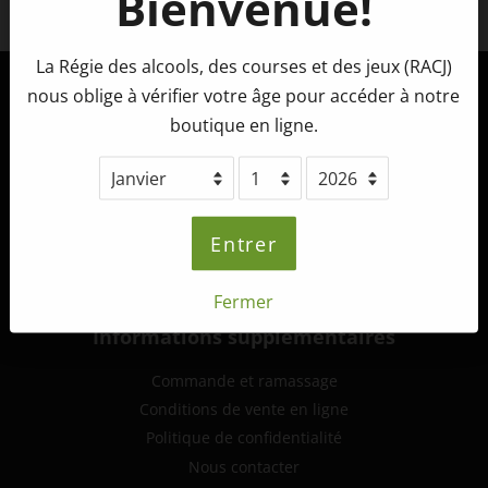
Bienvenue!
Facebook
La Régie des alcools, des courses et des jeux (RACJ)
nous oblige à vérifier votre âge pour accéder à notre
Tête d'Allumette Microbrasserie
boutique en ligne.
265, route 132 ouest,
St-André-de-Kamouraska (Québec)
G0L 2H0
info@tetedallumette.com
Entrer
418-493-2222
Fermer
Informations supplémentaires
Commande et ramassage
Conditions de vente en ligne
Politique de confidentialité
Nous contacter