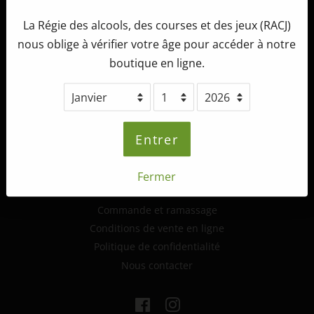
La Régie des alcools, des courses et des jeux (RACJ)
Tête d'Allumette Microbrasserie
nous oblige à vérifier votre âge pour accéder à notre
265, route 132 ouest,
boutique en ligne.
St-André-de-Kamouraska (Québec)
G0L 2H0
info@tetedallumette.com
418-493-2222
Entrer
Fermer
Informations supplémentaires
Commande et ramassage
Conditions de vente en ligne
Politique de confidentialité
Nous contacter
Facebook
Instagram