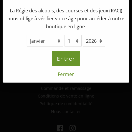
La Régie des alcools, des courses et des jeux (RACJ)
Tête d'Allumette Microbrasserie
nous oblige à vérifier votre âge pour accéder à notre
265, route 132 ouest,
boutique en ligne.
St-André-de-Kamouraska (Québec)
G0L 2H0
info@tetedallumette.com
418-493-2222
Entrer
Fermer
Informations supplémentaires
Commande et ramassage
Conditions de vente en ligne
Politique de confidentialité
Nous contacter
Facebook
Instagram