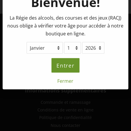
Bienvenue!
Facebook
La Régie des alcools, des courses et des jeux (RACJ)
nous oblige à vérifier votre âge pour accéder à notre
Tête d'Allumette Microbrasserie
boutique en ligne.
265, route 132 ouest,
St-André-de-Kamouraska (Québec)
G0L 2H0
info@tetedallumette.com
Entrer
418-493-2222
Fermer
Informations supplémentaires
Commande et ramassage
Conditions de vente en ligne
Politique de confidentialité
Nous contacter