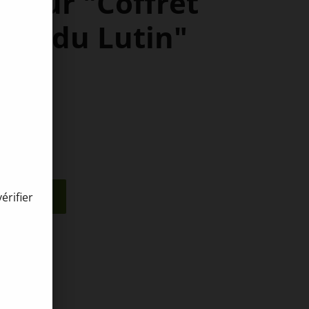
 pour "Coffret
ack du Lutin"
nier
érifier