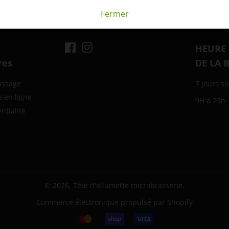
sur
Fermer
Facebook
Facebook
Instagram
HEURE
res
DE LA 
assage
7 jours su
e en ligne
9H à 23h
ntialité
© 2026,
Tête d'allumette microbrasserie
.
Commerce électronique propulsé par Shopify
Icônes