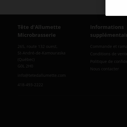
Tête d'Allumette
Informations
Microbrasserie
supplémentai
265, route 132 ouest,
Commande et ram
St-André-de-Kamouraska
Conditions de vent
(Québec)
Politique de confide
G0L 2H0
Nous contacter
info@tetedallumette.com
418-493-2222