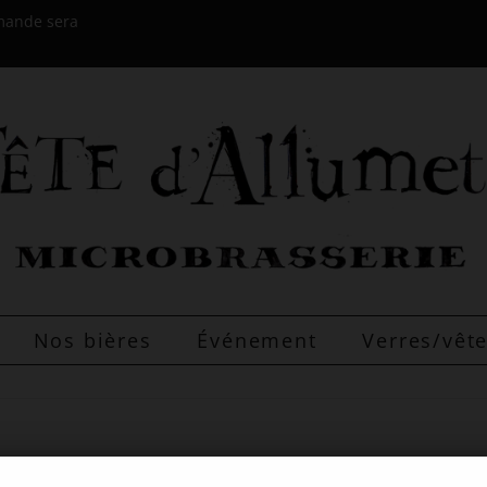
mmande sera
Nos bières
Événement
Verres/vê