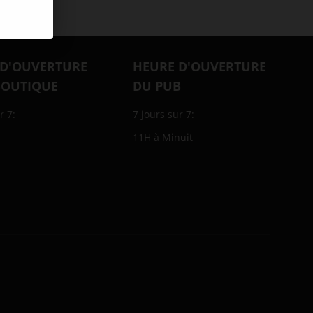
 D'OUVERTURE
HEURE D'OUVERTURE
BOUTIQUE
DU PUB
r 7:
7 jours sur 7:
11H à Minuit