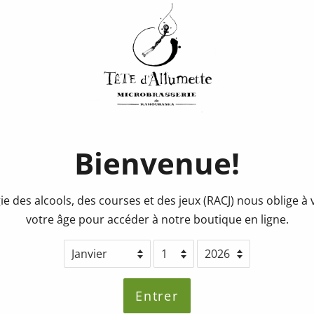
Consigne
Noël- 6 p
Prix
Prix
1.50$
régulier
réduit
Quantité
Bienvenue!
Ajouter au pa
ie des alcools, des courses et des jeux (RACJ) nous oblige à v
votre âge pour accéder à notre boutique en ligne.
Partager ce produit
Entrer
Partager
Partager