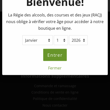
Bienvenue!
Facebook
La Régie des alcools, des courses et des jeux (RACJ)
nous oblige à vérifier votre âge pour accéder à notre
Tête d'Allumette Microbrasserie
boutique en ligne.
265, route 132 ouest,
St-André-de-Kamouraska (Québec)
G0L 2H0
info@tetedallumette.com
Entrer
418-493-2222
Fermer
Informations supplémentaires
Commande et ramassage
Conditions de vente en ligne
Politique de confidentialité
Nous contacter