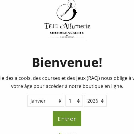
Consigne
Prix
Prix
0.25$
régulier
réduit
Quantité
Bienvenue!
Ajouter au pa
ie des alcools, des courses et des jeux (RACJ) nous oblige à v
votre âge pour accéder à notre boutique en ligne.
Partager ce produit
Partager
Partager
Entrer
sur
Facebook