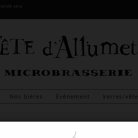
mmande sera
Nos bières
Événement
Verres/vê