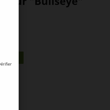
 pour "Bullseye"
nier
érifier