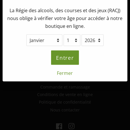
La Régie des alcools, des courses et des jeux (RACJ)
Tête d'Allumette Microbrasserie
nous oblige à vérifier votre âge pour accéder à notre
265, route 132 ouest,
boutique en ligne.
St-André-de-Kamouraska (Québec)
G0L 2H0
info@tetedallumette.com
418-493-2222
Entrer
Fermer
Informations supplémentaires
Commande et ramassage
Conditions de vente en ligne
Politique de confidentialité
Nous contacter
Facebook
Instagram