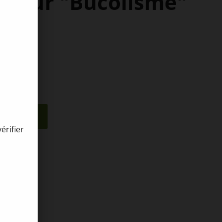
 pour "Bucolisme"
nier
érifier