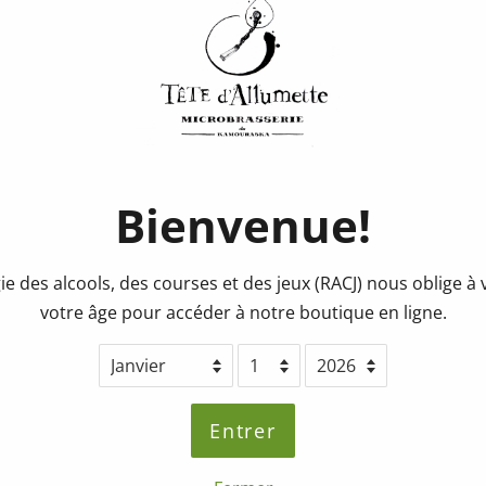
Consigne
Prix
Prix
0.25$
régulier
réduit
Quantité
Bienvenue!
Ajouter au pa
ie des alcools, des courses et des jeux (RACJ) nous oblige à v
votre âge pour accéder à notre boutique en ligne.
Partager ce produit
Partager
Partager
Entrer
sur
Facebook