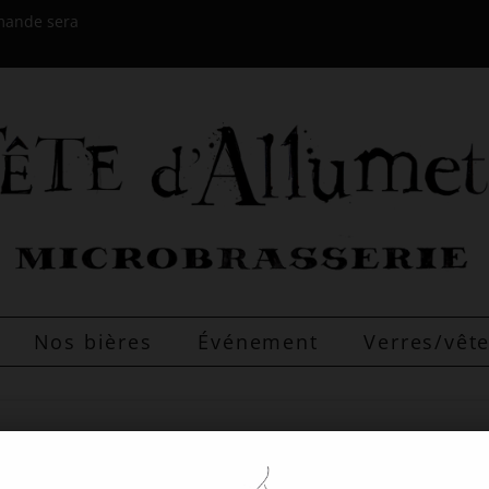
mmande sera
Nos bières
Événement
Verres/vê