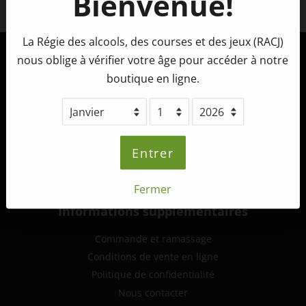
Bienvenue!
Facebook
La Régie des alcools, des courses et des jeux (RACJ)
nous oblige à vérifier votre âge pour accéder à notre
Tête d'Allumette Microbrasserie
boutique en ligne.
265, route 132 ouest,
St-André-de-Kamouraska (Québec)
G0L 2H0
info@tetedallumette.com
Entrer
418-493-2222
Fermer
Informations supplémentaires
Commande et ramassage
Conditions de vente en ligne
Politique de confidentialité
Nous contacter